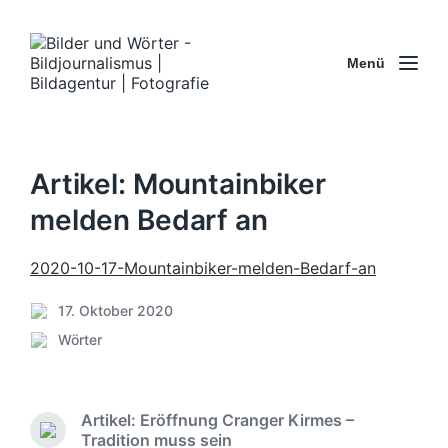
Menü
Artikel: Mountainbiker
melden Bedarf an
2020-10-17-Mountainbiker-melden-Bedarf-an
17. Oktober 2020
B
Wörter
e
V
i
e
t
r
r
ö
Artikel: Eröffnung Cranger Kirmes –
a
f
V
Tradition muss sein
g