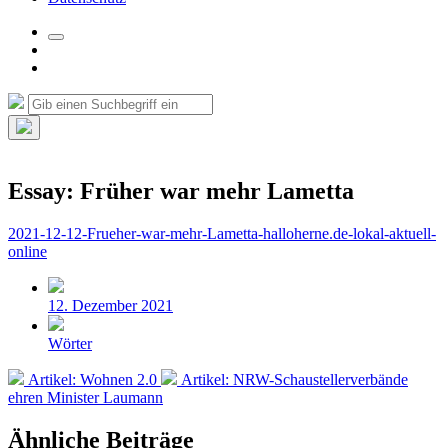
Suchfeld
Facebook
umschalten
Instagram
Suche
Suchen
nach:
Such-
Overlay
verbergen
Essay: Früher war mehr Lametta
2021-12-12-Frueher-war-mehr-Lametta-halloherne.de-lokal-aktuell-
online
Beitragsdatum
12. Dezember 2021
Veröffentlicht
Wörter
in
Vorheriger
Nächster
Artikel: Wohnen 2.0
Artikel: NRW-Schaustellerverbände
Beitrag:
Beitrag:
ehren Minister Laumann
Ähnliche Beiträge