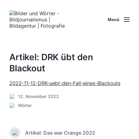
Menü
Artikel: DRK übt den
Blackout
2022-11-12-DRK-uebt-den-Fall-eines-Blackouts
12. November 2022
B
Wörter
e
V
i
e
t
r
r
ö
a
Artikel: Das war Crange 2022
f
V
g