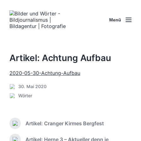
Menü
Artikel: Achtung Aufbau
2020-05-30-Achtung-Aufbau
30. Mai 2020
B
Wörter
e
V
i
e
t
r
r
ö
a
Artikel: Cranger Kirmes Bergfest
f
V
g
f
o
s
e
r
Artikel: Herne 3 – Aktueller denn je