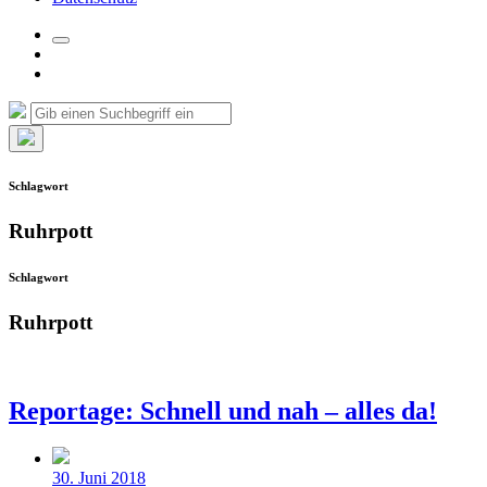
Suchfeld
Facebook
umschalten
Instagram
Suche
Suchen
nach:
Such-
Overlay
Schlagwort
verbergen
Ruhrpott
Schlagwort
Ruhrpott
Reportage: Schnell und nah – alles da!
Beitragsdatum
30. Juni 2018