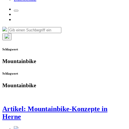
Suchfeld
Facebook
umschalten
Instagram
Suche
Suchen
nach:
Such-
Overlay
Schlagwort
verbergen
Mountainbike
Schlagwort
Mountainbike
Artikel: Mountainbike-Konzepte in
Herne
Beitragsdatum