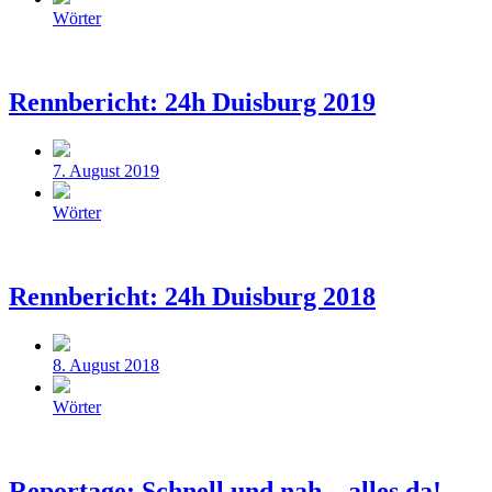
Veröffentlicht
Wörter
in
Rennbericht: 24h Duisburg 2019
Beitragsdatum
7. August 2019
Veröffentlicht
Wörter
in
Rennbericht: 24h Duisburg 2018
Beitragsdatum
8. August 2018
Veröffentlicht
Wörter
in
Reportage: Schnell und nah – alles da!