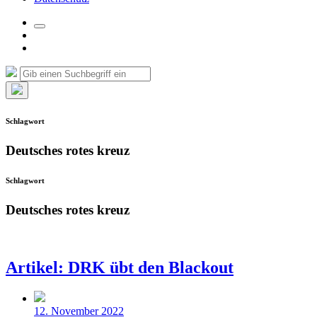
Suchfeld
Facebook
umschalten
Instagram
Suche
Suchen
nach:
Such-
Overlay
Schlagwort
verbergen
Deutsches rotes kreuz
Schlagwort
Deutsches rotes kreuz
Artikel: DRK übt den Blackout
Beitragsdatum
12. November 2022