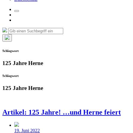
Suchfeld
Facebook
umschalten
Instagram
Suche
Suchen
nach:
Such-
Overlay
Schlagwort
verbergen
125 Jahre Herne
Schlagwort
125 Jahre Herne
Artikel: 125 Jahre! …und Herne feiert
Beitragsdatum
19. Juni 2022