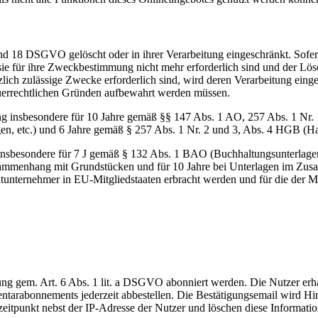
nd 18 DSGVO gelöscht oder in ihrer Verarbeitung eingeschränkt. Sofer
 sie für ihre Zweckbestimmung nicht mehr erforderlich sind und der L
zlich zulässige Zwecke erforderlich sind, wird deren Verarbeitung eing
steuerrechtlichen Gründen aufbewahrt werden müssen.
ng insbesondere für 10 Jahre gemäß §§ 147 Abs. 1 AO, 257 Abs. 1 Nr.
en, etc.) und 6 Jahre gemäß § 257 Abs. 1 Nr. 2 und 3, Abs. 4 HGB (Ha
 insbesondere für 7 J gemäß § 132 Abs. 1 BAO (Buchhaltungsunterlage
sammenhang mit Grundstücken und für 10 Jahre bei Unterlagen im Zusa
htunternehmer in EU-Mitgliedstaaten erbracht werden und für die d
 gem. Art. 6 Abs. 1 lit. a DSGVO abonniert werden. Die Nutzer erhal
tarabonnements jederzeit abbestellen. Die Bestätigungsemail wird Hi
zeitpunkt nebst der IP-Adresse der Nutzer und löschen diese Informa