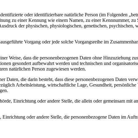
entifizierte oder identifizierbare natürliche Person (im Folgenden „betr
uordnung zu einer Kennung wie einem Namen, zu einer Kennnummer, zu 
druck der physischen, physiologischen, genetischen, psychischen, wirts
ren ausgeführte Vorgang oder jede solche Vorgangsreihe im Zusammenha
ner Weise, dass die personenbezogenen Daten ohne Hinzuziehung zusätz
tionen gesondert aufbewahrt werden und technischen und organisatoris
rbaren natürlichen Person zugewiesen werden.
ener Daten, die darin besteht, dass diese personenbezogenen Daten ver
glich Arbeitsleistung, wirtschaftliche Lage, Gesundheit, persönliche Vo
agen.
Behörde, Einrichtung oder andere Stelle, die allein oder gemeinsam mit
e, Einrichtung oder andere Stelle, die personenbezogene Daten im Auftr