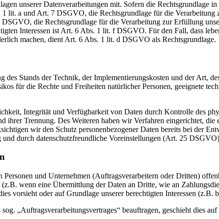
en unserer Datenverarbeitungen mit. Sofern die Rechtsgrundlage in d
. 1 lit. a und Art. 7 DSGVO, die Rechtsgrundlage für die Verarbeitung
DSGVO, die Rechtsgrundlage für die Verarbeitung zur Erfüllung unsere
gten Interessen ist Art. 6 Abs. 1 lit. f DSGVO. Für den Fall, dass leb
erlich machen, dient Art. 6 Abs. 1 lit. d DSGVO als Rechtsgrundlage.
 des Stands der Technik, der Implementierungskosten und der Art, d
isikos für die Rechte und Freiheiten natürlicher Personen, geeignete 
keit, Integrität und Verfügbarkeit von Daten durch Kontrolle des phy
 und ihrer Trennung. Des Weiteren haben wir Verfahren eingerichtet, 
ksichtigen wir den Schutz personenbezogener Daten bereits bei der E
g und durch datenschutzfreundliche Voreinstellungen (Art. 25 DSGVO)
en
ersonen und Unternehmen (Auftragsverarbeitern oder Dritten) offenbar
s (z.B. wenn eine Übermittlung der Daten an Dritte, wie an Zahlungsdie
g dies vorsieht oder auf Grundlage unserer berechtigten Interessen (z.B.
s sog. „Auftragsverarbeitungsvertrages“ beauftragen, geschieht dies 