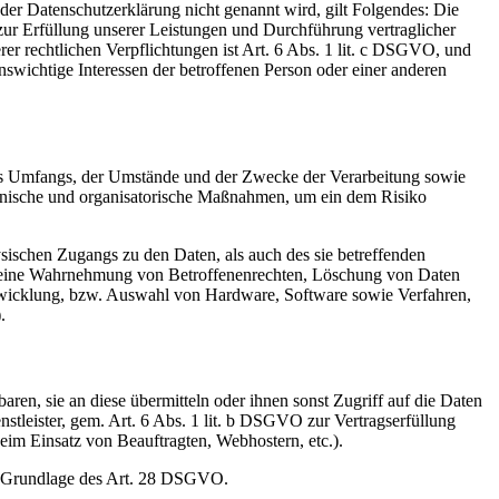
er Datenschutzerklärung nicht genannt wird, gilt Folgendes: Die
 zur Erfüllung unserer Leistungen und Durchführung vertraglicher
r rechtlichen Verpflichtungen ist Art. 6 Abs. 1 lit. c DSGVO, und
enswichtige Interessen der betroffenen Person oder einer anderen
es Umfangs, der Umstände und der Zwecke der Verarbeitung sowie
technische und organisatorische Maßnahmen, um ein dem Risiko
sischen Zugangs zu den Daten, als auch des sie betreffenden
die eine Wahrnehmung von Betroffenenrechten, Löschung von Daten
ntwicklung, bzw. Auswahl von Hardware, Software sowie Verfahren,
.
en, sie an diese übermitteln oder ihnen sonst Zugriff auf die Daten
nstleister, gem. Art. 6 Abs. 1 lit. b DSGVO zur Vertragserfüllung
 beim Einsatz von Beauftragten, Webhostern, etc.).
auf Grundlage des Art. 28 DSGVO.