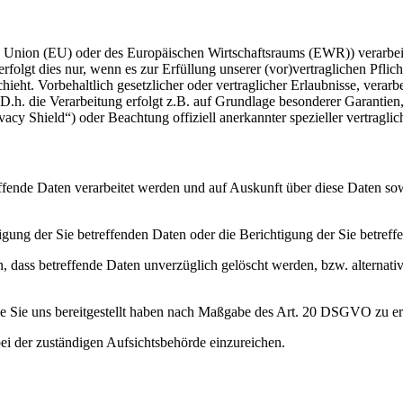
en Union (EU) oder des Europäischen Wirtschaftsraums (EWR)) verarbe
folgt dies nur, wenn es zur Erfüllung unserer (vor)vertraglichen Pflich
hieht. Vorbehaltlich gesetzlicher oder vertraglicher Erlaubnisse, verarb
h. die Verarbeitung erfolgt z.B. auf Grundlage besonderer Garantien, 
cy Shield“) oder Beachtung offiziell anerkannter spezieller vertraglic
effende Daten verarbeitet werden und auf Auskunft über diese Daten so
ung der Sie betreffenden Daten oder die Berichtigung der Sie betreff
 dass betreffende Daten unverzüglich gelöscht werden, bzw. alterna
die Sie uns bereitgestellt haben nach Maßgabe des Art. 20 DSGVO zu er
i der zuständigen Aufsichtsbehörde einzureichen.