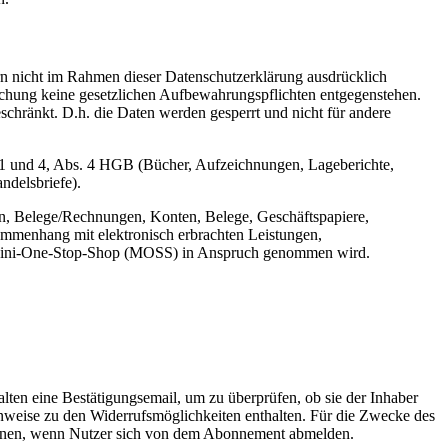
n nicht im Rahmen dieser Datenschutzerklärung ausdrücklich
öschung keine gesetzlichen Aufbewahrungspflichten entgegenstehen.
eschränkt. D.h. die Daten werden gesperrt und nicht für andere
 1 und 4, Abs. 4 HGB (Bücher, Aufzeichnungen, Lageberichte,
ndelsbriefe).
n, Belege/Rechnungen, Konten, Belege, Geschäftspapiere,
mmenhang mit elektronisch erbrachten Leistungen,
er Mini-One-Stop-Shop (MOSS) in Anspruch genommen wird.
ten eine Bestätigungsemail, um zu überprüfen, ob sie der Inhaber
nweise zu den Widerrufsmöglichkeiten enthalten. Für die Zwecke des
tionen, wenn Nutzer sich von dem Abonnement abmelden.