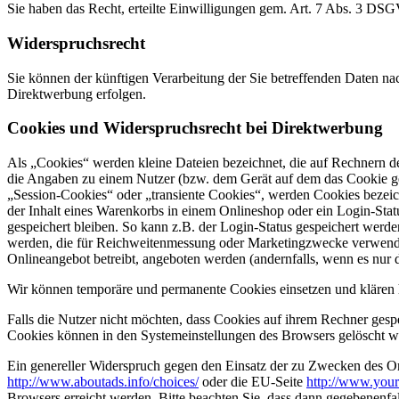
Sie haben das Recht, erteilte Einwilligungen gem. Art. 7 Abs. 3 DS
Widerspruchsrecht
Sie können der künftigen Verarbeitung der Sie betreffenden Daten 
Direktwerbung erfolgen.
Cookies und Widerspruchsrecht bei Direktwerbung
Als „Cookies“ werden kleine Dateien bezeichnet, die auf Rechnern d
die Angaben zu einem Nutzer (bzw. dem Gerät auf dem das Cookie ges
„Session-Cookies“ oder „transiente Cookies“, werden Cookies bezeich
der Inhalt eines Warenkorbs in einem Onlineshop oder ein Login-Sta
gespeichert bleiben. So kann z.B. der Login-Status gespeichert werd
werden, die für Reichweitenmessung oder Marketingzwecke verwendet
Onlineangebot betreibt, angeboten werden (andernfalls, wenn es nur 
Wir können temporäre und permanente Cookies einsetzen und klären 
Falls die Nutzer nicht möchten, dass Cookies auf ihrem Rechner gesp
Cookies können in den Systemeinstellungen des Browsers gelöscht w
Ein genereller Widerspruch gegen den Einsatz der zu Zwecken des Onl
http://www.aboutads.info/choices/
oder die EU-Seite
http://www.your
Browsers erreicht werden. Bitte beachten Sie, dass dann gegebenenfa