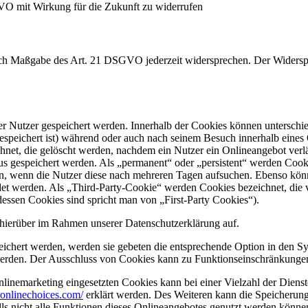
GVO mit Wirkung für die Zukunft zu widerrufen
nach Maßgabe des Art. 21 DSGVO jederzeit widersprechen. Der Widersp
er Nutzer gespeichert werden. Innerhalb der Cookies können unterschi
peichert ist) während oder auch nach seinem Besuch innerhalb eines 
net, die gelöscht werden, nachdem ein Nutzer ein Onlineangebot verlä
tus gespeichert werden. Als „permanent“ oder „persistent“ werden Coo
en, wenn die Nutzer diese nach mehreren Tagen aufsuchen. Ebenso könn
 werden. Als „Third-Party-Cookie“ werden Cookies bezeichnet, die v
dessen Cookies sind spricht man von „First-Party Cookies“).
hierüber im Rahmen unserer Datenschutzerklärung auf.
eichert werden, werden sie gebeten die entsprechende Option in den Sy
erden. Der Ausschluss von Cookies kann zu Funktionseinschränkungen
inemarketing eingesetzten Cookies kann bei einer Vielzahl der Dienste
onlinechoices.com/
erklärt werden. Des Weiteren kann die Speicherung
lls nicht alle Funktionen dieses Onlineangebotes genutzt werden könne